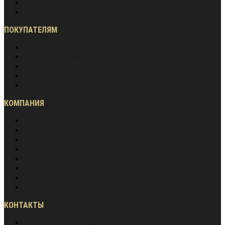
Промышленное строительство
Энергетическое строительство
ПОКУПАТЕЛЯМ
Акции
Оплата и доставка
Обмен и возврат
Частые вопросы
Гарантия лучшей цены
КОМПАНИЯ
О нас
Вакансии
Сотрудничество
Блог
Наша экспертиза
Наши преимущества
Контакты
Карта сайта
КОНТАКТЫ
8 (800) 600-97-78
звонок бесплатный