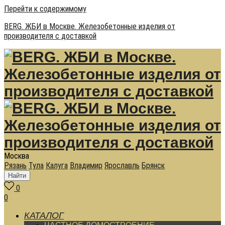
Перейти к содержимому
BERG. ЖБИ в Москве. Железобетонные изделия от
производителя с доставкой
Москва
Рязань
Тула
Калуга
Владимир
Ярославль
Брянск
Найти
0
0
КАТАЛОГ