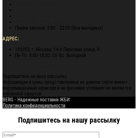
8 (900) 964 72 05
WhatsApp
+7 (495) 940-79-37
director@berg62.ru
8 (900) 964 72 05
Telegram
Приём заказов: 8.00 - 22.00 (без выходных)
АДРЕС:
105203, г. Москва, 14-я Парковая улица, 8
Пн-Пт: 8:00-18:00, Сб-Вс: Выходной
Политика конфиденциальности
Подпишитесь на нашу рассылку
Информация и цены, представленные на данном сайте имеют
информационный характер и ни при каких условиях не являются
публичной офертой.
BERG - Надежные поставки ЖБИ
Политика конфиденциальности
Подпишитесь на нашу рассылку