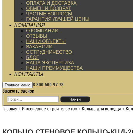
ОПЛАТА И ДОСТАВКА
ОБМЕН И ВОЗВРАТ
ЧАСТЫЕ ВОПРОСЫ
ГАРАНТИЯ ЛУЧШЕЙ ЦЕНЫ
КОМПАНИЯ
О КОМПАНИИ
ОТЗЫВЫ
НАШИ ОБЪЕКТЫ
ВАКАНСИИ
СОТРУДНИЧЕСТВО
БЛОГ
НАША ЭКСПЕРТИЗА
НАШИ ПРЕИМУЩЕСТВА
КОНТАКТЫ
8 800 600 97 78
Главное меню
Заказать звонок
Главная
»
Инженерное строительство
»
Кольца для колодца
»
Кол
КОЛЬЦО СТЕНОВОЕ КОЛЬЦО-КЦД-20