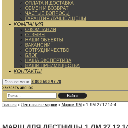
ОПЛАТА И ДОСТАВКА
ОБМЕН И ВОЗВРАТ
ЧАСТЫЕ ВОПРОСЫ
ГАРАНТИЯ ЛУЧШЕЙ ЦЕНЫ
КОМПАНИЯ
О КОМПАНИИ
ОТЗЫВЫ
НАШИ ОБЪЕКТЫ
ВАКАНСИИ
СОТРУДНИЧЕСТВО
БЛОГ
НАША ЭКСПЕРТИЗА
НАШИ ПРЕИМУЩЕСТВА
КОНТАКТЫ
8 800 600 97 78
Главное меню
Заказать звонок
Главная
»
Лестничные марши
»
Марши ЛМ
»
1 ЛМ 27.12.14-4
МАРШ ДЛЯ ЛЕСТНИЦЫ 1 ЛМ 27.12.14