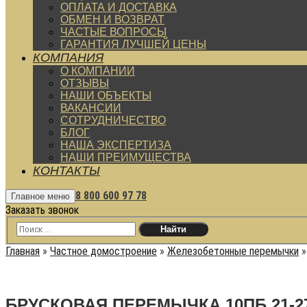
ОПЛАТА И ДОСТАВКА
ОБМЕН И ВОЗВРАТ
ЧАСТЫЕ ВОПРОСЫ
ГАРАНТИЯ ЛУЧШЕЙ ЦЕНЫ
КОМПАНИЯ
О КОМПАНИИ
ОТЗЫВЫ
НАШИ ОБЪЕКТЫ
ВАКАНСИИ
СОТРУДНИЧЕСТВО
БЛОГ
НАША ЭКСПЕРТИЗА
НАШИ ПРЕИМУЩЕСТВА
КОНТАКТЫ
8 800 600 97 78
Главное меню
Заказать звонок
Главная
»
Частное домостроение
»
Железобетонные перемычки
БРУСКОВАЯ ПЕРЕМЫЧКА 10ПБ 21-2