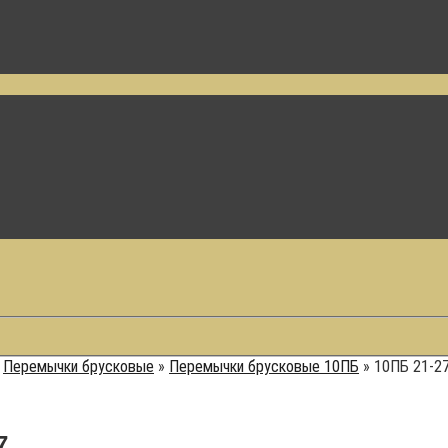
»
Перемычки брусковые
»
Перемычки брусковые 10ПБ
»
10ПБ 21-2
7