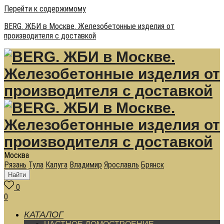
Перейти к содержимому
BERG. ЖБИ в Москве. Железобетонные изделия от
производителя с доставкой
Москва
Рязань
Тула
Калуга
Владимир
Ярославль
Брянск
Найти
0
0
КАТАЛОГ