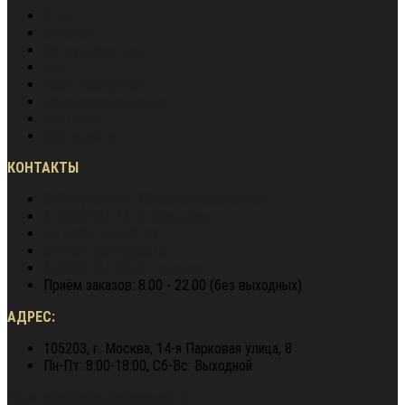
О нас
Вакансии
Сотрудничество
Блог
Наша экспертиза
Наши преимущества
Контакты
Карта сайта
КОНТАКТЫ
8 (800) 600-97-78
звонок бесплатный
8 (900) 964 72 05
WhatsApp
+7 (495) 940-79-37
director@berg62.ru
8 (900) 964 72 05
Telegram
Приём заказов: 8.00 - 22.00 (без выходных)
АДРЕС:
105203, г. Москва, 14-я Парковая улица, 8
Пн-Пт: 8:00-18:00, Сб-Вс: Выходной
Политика конфиденциальности