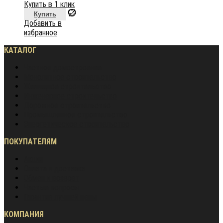
Купить в 1 клик
Купить
Добавить в
избранное
КАТАЛОГ
Частное домостроение
Монолитное строительство
Жилищное строительство
Инженерное строительство
Дорожное строительство
Промышленное строительство
Энергетическое строительство
ПОКУПАТЕЛЯМ
Акции
Оплата и доставка
Обмен и возврат
Частые вопросы
Гарантия лучшей цены
КОМПАНИЯ