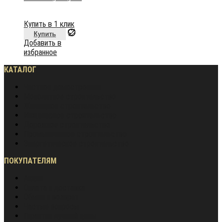
Купить в 1 клик
Купить
Добавить в
избранное
КАТАЛОГ
Частное домостроение
Монолитное строительство
Жилищное строительство
Инженерное строительство
Дорожное строительство
Промышленное строительство
Энергетическое строительство
ПОКУПАТЕЛЯМ
Акции
Оплата и доставка
Обмен и возврат
Частые вопросы
Гарантия лучшей цены