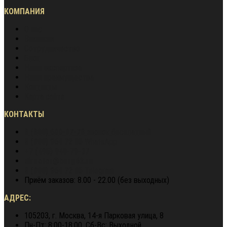
КОМПАНИЯ
О нас
Вакансии
Сотрудничество
Блог
Наша экспертиза
Наши преимущества
Контакты
Карта сайта
КОНТАКТЫ
8 (800) 600-97-78
звонок бесплатный
8 (900) 964 72 05
WhatsApp
+7 (495) 940-79-37
director@berg62.ru
8 (900) 964 72 05
Telegram
Приём заказов: 8.00 - 22.00 (без выходных)
АДРЕС:
105203, г. Москва, 14-я Парковая улица, 8
Пн-Пт: 8:00-18:00, Сб-Вс: Выходной