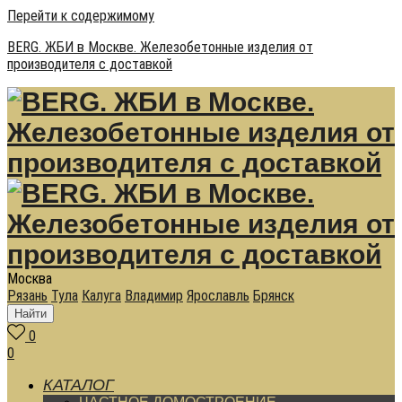
Перейти к содержимому
BERG. ЖБИ в Москве. Железобетонные изделия от
производителя с доставкой
Москва
Рязань
Тула
Калуга
Владимир
Ярославль
Брянск
Найти
0
0
КАТАЛОГ