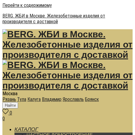
Перейти к содержимому
BERG. ЖБИ в Москве. Железобетонные изделия от
производителя с доставкой
Москва
Рязань
Тула
Калуга
Владимир
Ярославль
Брянск
Найти
0
0
КАТАЛОГ