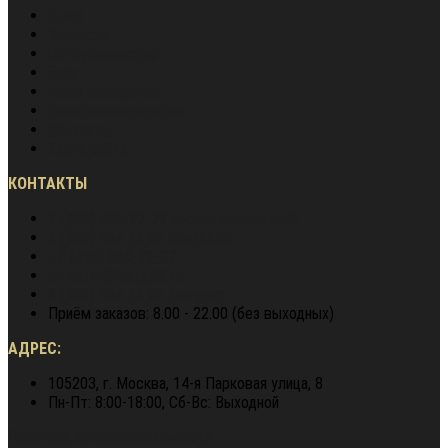
О нас
Вакансии
Сотрудничество
Блог
Наша экспертиза
Наши преимущества
Контакты
Карта сайта
КОНТАКТЫ
8 (800) 600-97-78
звонок бесплатный
8 (900) 964 72 05
WhatsApp
+7 (495) 940-79-37
director@berg62.ru
8 (900) 964 72 05
Telegram
Приём заказов: 8.00 - 22.00 (без выходных)
АДРЕС:
105203, г. Москва, 14-я Парковая улица, 8
Пн-Пт: 8:00-18:00, Сб-Вс: Выходной
Политика конфиденциальности