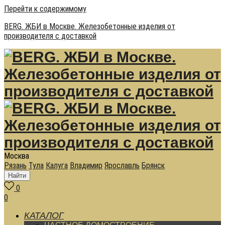
Перейти к содержимому
BERG. ЖБИ в Москве. Железобетонные изделия от
производителя с доставкой
Москва
Рязань
Тула
Калуга
Владимир
Ярославль
Брянск
Найти
0
0
КАТАЛОГ