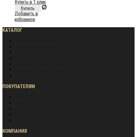
Купить в 1 клик
Купить
Добавить в
избранное
КАТАЛОГ
Частное домостроение
Монолитное строительство
Жилищное строительство
Инженерное строительство
Дорожное строительство
Промышленное строительство
Энергетическое строительство
ПОКУПАТЕЛЯМ
Акции
Оплата и доставка
Обмен и возврат
Частые вопросы
Гарантия лучшей цены
КОМПАНИЯ