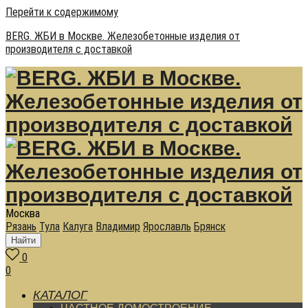
Перейти к содержимому
BERG. ЖБИ в Москве. Железобетонные изделия от
производителя с доставкой
Москва
Рязань
Тула
Калуга
Владимир
Ярославль
Брянск
Найти
0
0
КАТАЛОГ