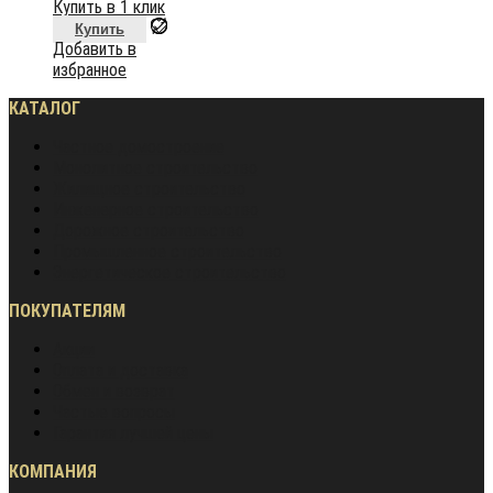
Купить в 1 клик
Купить
Добавить в
избранное
КАТАЛОГ
Частное домостроение
Монолитное строительство
Жилищное строительство
Инженерное строительство
Дорожное строительство
Промышленное строительство
Энергетическое строительство
ПОКУПАТЕЛЯМ
Акции
Оплата и доставка
Обмен и возврат
Частые вопросы
Гарантия лучшей цены
КОМПАНИЯ