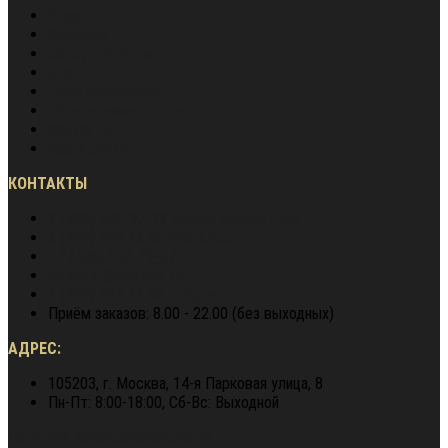
О нас
Вакансии
Сотрудничество
Блог
Наша экспертиза
Наши преимущества
Контакты
Карта сайта
КОНТАКТЫ
8 (800) 600-97-78
звонок бесплатный
8 (900) 964 72 05
WhatsApp
+7 (495) 940-79-37
director@berg62.ru
8 (900) 964 72 05
Telegram
Приём заказов: 8.00 - 22.00 (без выходных)
АДРЕС:
105203, г. Москва, 14-я Парковая улица, 8
Пн-Пт: 8:00-18:00, Сб-Вс: Выходной
Политика конфиденциальности