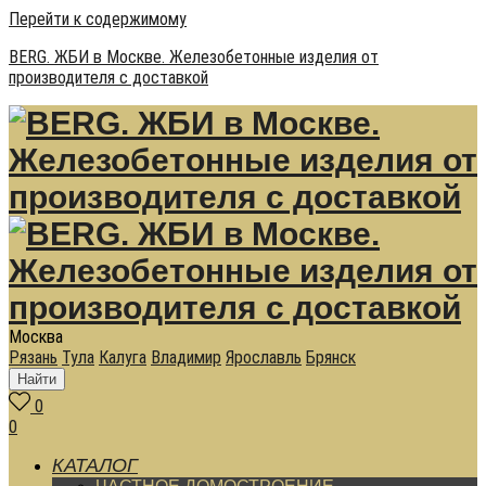
Перейти к содержимому
BERG. ЖБИ в Москве. Железобетонные изделия от
производителя с доставкой
Москва
Рязань
Тула
Калуга
Владимир
Ярославль
Брянск
Найти
0
0
КАТАЛОГ