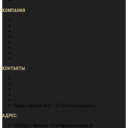
Гарантия лучшей цены
КОМПАНИЯ
О нас
Вакансии
Сотрудничество
Блог
Наша экспертиза
Наши преимущества
Контакты
Карта сайта
КОНТАКТЫ
8 (800) 600-97-78
звонок бесплатный
8 (900) 964 72 05
WhatsApp
+7 (495) 940-79-37
director@berg62.ru
8 (900) 964 72 05
Telegram
Приём заказов: 8.00 - 22.00 (без выходных)
АДРЕС:
105203, г. Москва, 14-я Парковая улица, 8