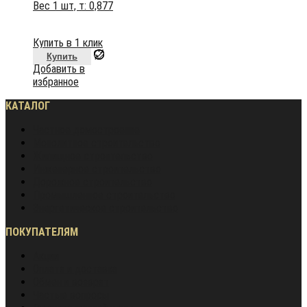
Вес 1 шт, т:
0,877
Купить в 1 клик
Купить
Добавить в
избранное
КАТАЛОГ
Частное домостроение
Монолитное строительство
Жилищное строительство
Инженерное строительство
Дорожное строительство
Промышленное строительство
Энергетическое строительство
ПОКУПАТЕЛЯМ
Акции
Оплата и доставка
Обмен и возврат
Частые вопросы