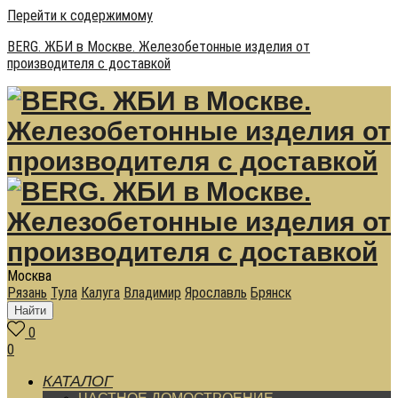
Перейти к содержимому
BERG. ЖБИ в Москве. Железобетонные изделия от
производителя с доставкой
Москва
Рязань
Тула
Калуга
Владимир
Ярославль
Брянск
Найти
0
0
КАТАЛОГ