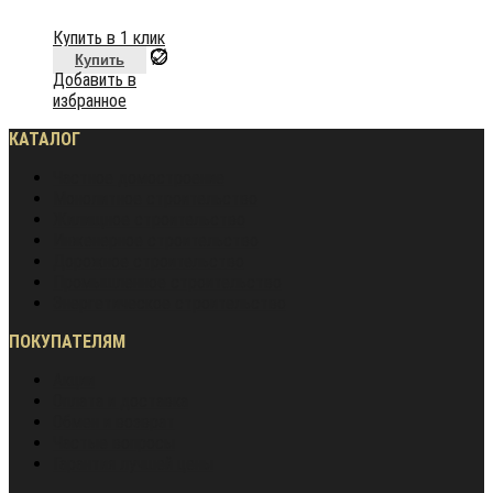
Купить в 1 клик
Купить
Добавить в
избранное
КАТАЛОГ
Частное домостроение
Монолитное строительство
Жилищное строительство
Инженерное строительство
Дорожное строительство
Промышленное строительство
Энергетическое строительство
ПОКУПАТЕЛЯМ
Акции
Оплата и доставка
Обмен и возврат
Частые вопросы
Гарантия лучшей цены