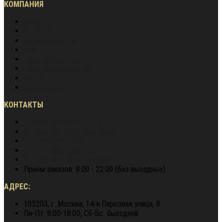
КОМПАНИЯ
О нас
Вакансии
Сотрудничество
Блог
Наша экспертиза
Наши преимущества
Контакты
Карта сайта
КОНТАКТЫ
8 (800) 600-97-78
звонок бесплатный
8 (900) 964 72 05
WhatsApp
+7 (495) 940-79-37
director@berg62.ru
8 (900) 964 72 05
Telegram
Приём заказов: 8.00 - 22.00 (без выходных)
АДРЕС:
105203, г. Москва, 14-я Парковая улица, 8
Пн-Пт: 8:00-18:00, Сб-Вс: Выходной