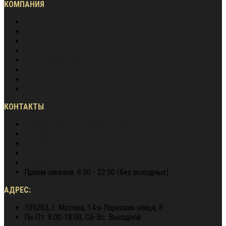
КОМПАНИЯ
О нас
Вакансии
Сотрудничество
Блог
Наша экспертиза
Наши преимущества
Контакты
Карта сайта
КОНТАКТЫ
8 (800) 600-97-78
звонок бесплатный
8 (900) 964 72 05
WhatsApp
+7 (495) 940-79-37
director@berg62.ru
8 (900) 964 72 05
Telegram
Приём заказов: 8.00 - 22.00 (без выходных)
АДРЕС:
105203, г. Москва, 14-я Парковая улица, 8
Пн-Пт: 8:00-18:00, Сб-Вс: Выходной