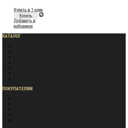
Купить в 1 клик
Купить
Добавить в
избранное
КАТАЛОГ
Частное домостроение
Монолитное строительство
Жилищное строительство
Инженерное строительство
Дорожное строительство
Промышленное строительство
Энергетическое строительство
ПОКУПАТЕЛЯМ
Акции
Оплата и доставка
Обмен и возврат
Частые вопросы
Гарантия лучшей цены