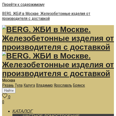
Перейти к содержимому
BERG. ЖБИ в Москве. Железобетонные изделия от
производителя с доставкой
Москва
Рязань
Тула
Калуга
Владимир
Ярославль
Брянск
Найти
0
0
КАТАЛОГ