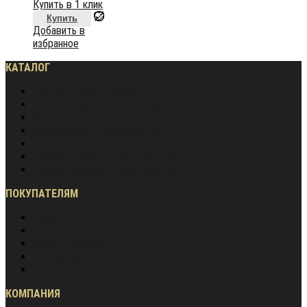
Купить в 1 клик
Купить
Добавить в
избранное
КАТАЛОГ
Частное домостроение
Монолитное строительство
Жилищное строительство
Инженерное строительство
Дорожное строительство
Промышленное строительство
Энергетическое строительство
ПОКУПАТЕЛЯМ
Акции
Оплата и доставка
Обмен и возврат
Частые вопросы
Гарантия лучшей цены
КОМПАНИЯ