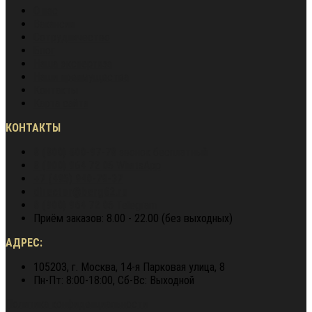
О нас
Вакансии
Сотрудничество
Блог
Наша экспертиза
Наши преимущества
Контакты
Карта сайта
КОНТАКТЫ
8 (800) 600-97-78
звонок бесплатный
8 (900) 964 72 05
WhatsApp
+7 (495) 940-79-37
director@berg62.ru
8 (900) 964 72 05
Telegram
Приём заказов: 8.00 - 22.00 (без выходных)
АДРЕС:
105203, г. Москва, 14-я Парковая улица, 8
Пн-Пт: 8:00-18:00, Сб-Вс: Выходной
Политика конфиденциальности