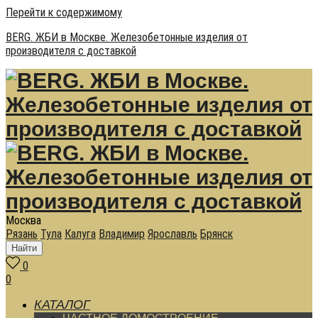
Перейти к содержимому
BERG. ЖБИ в Москве. Железобетонные изделия от
производителя с доставкой
Москва
Рязань
Тула
Калуга
Владимир
Ярославль
Брянск
Найти
0
0
КАТАЛОГ