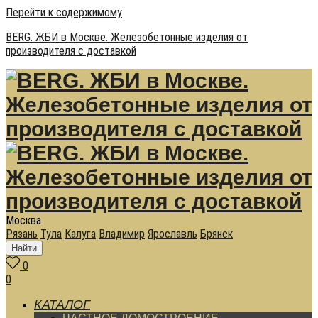
Перейти к содержимому
BERG. ЖБИ в Москве. Железобетонные изделия от
производителя с доставкой
Москва
Рязань
Тула
Калуга
Владимир
Ярославль
Брянск
Найти
0
0
КАТАЛОГ