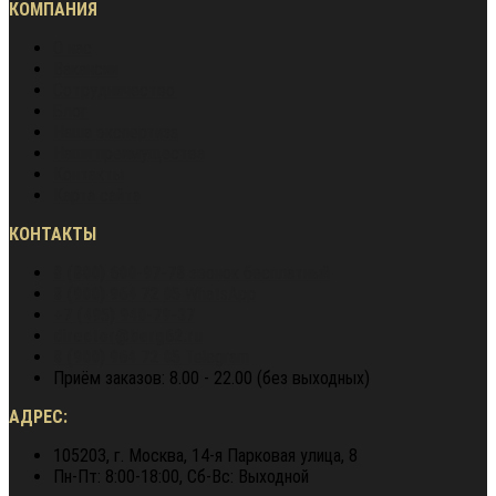
КОМПАНИЯ
О нас
Вакансии
Сотрудничество
Блог
Наша экспертиза
Наши преимущества
Контакты
Карта сайта
КОНТАКТЫ
8 (800) 600-97-78
звонок бесплатный
8 (900) 964 72 05
WhatsApp
+7 (495) 940-79-37
director@berg62.ru
8 (900) 964 72 05
Telegram
Приём заказов: 8.00 - 22.00 (без выходных)
АДРЕС:
105203, г. Москва, 14-я Парковая улица, 8
Пн-Пт: 8:00-18:00, Сб-Вс: Выходной