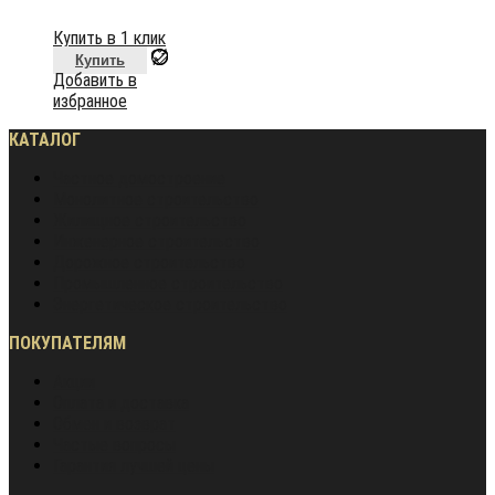
Купить в 1 клик
Купить
Добавить в
избранное
КАТАЛОГ
Частное домостроение
Монолитное строительство
Жилищное строительство
Инженерное строительство
Дорожное строительство
Промышленное строительство
Энергетическое строительство
ПОКУПАТЕЛЯМ
Акции
Оплата и доставка
Обмен и возврат
Частые вопросы
Гарантия лучшей цены