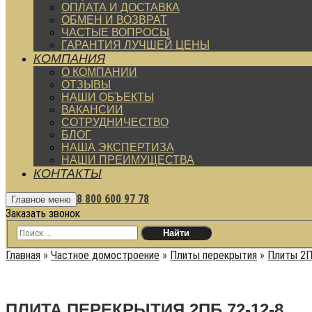
ОПЛАТА И ДОСТАВКА
ОБМЕН И ВОЗВРАТ
ЧАСТЫЕ ВОПРОСЫ
ГАРАНТИЯ ЛУЧШЕЙ ЦЕНЫ
КОМПАНИЯ
О КОМПАНИИ
ОТЗЫВЫ
НАШИ ОБЪЕКТЫ
ВАКАНСИИ
СОТРУДНИЧЕСТВО
БЛОГ
НАША ЭКСПЕРТИЗА
НАШИ ПРЕИМУЩЕСТВА
КОНТАКТЫ
8 800 600 97 78
Главное меню
Заказать звонок
Главная
»
Частное домостроение
»
Плиты перекрытия
»
Плиты 2
ПЛИТА ПЕРЕКРЫТИЯ 2ПБ 72-12-8