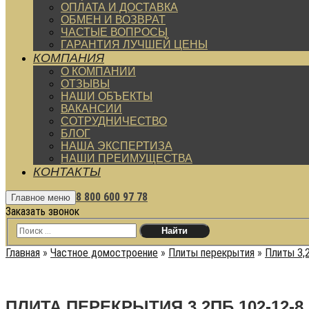
ОПЛАТА И ДОСТАВКА
ОБМЕН И ВОЗВРАТ
ЧАСТЫЕ ВОПРОСЫ
ГАРАНТИЯ ЛУЧШЕЙ ЦЕНЫ
КОМПАНИЯ
О КОМПАНИИ
ОТЗЫВЫ
НАШИ ОБЪЕКТЫ
ВАКАНСИИ
СОТРУДНИЧЕСТВО
БЛОГ
НАША ЭКСПЕРТИЗА
НАШИ ПРЕИМУЩЕСТВА
КОНТАКТЫ
8 800 600 97 78
Главное меню
Заказать звонок
Главная
»
Частное домостроение
»
Плиты перекрытия
»
Плиты 3,
ПЛИТА ПЕРЕКРЫТИЯ 3.2ПБ 102-12-8