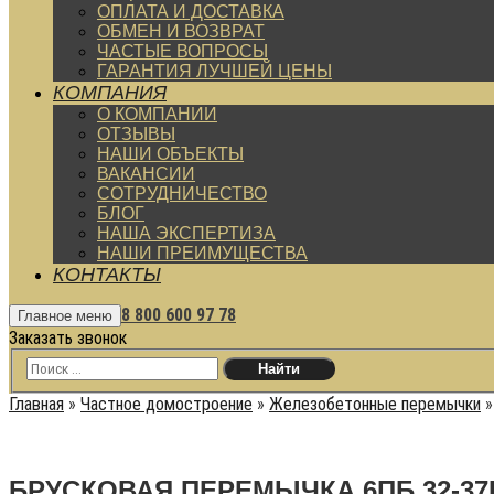
ОПЛАТА И ДОСТАВКА
ОБМЕН И ВОЗВРАТ
ЧАСТЫЕ ВОПРОСЫ
ГАРАНТИЯ ЛУЧШЕЙ ЦЕНЫ
КОМПАНИЯ
О КОМПАНИИ
ОТЗЫВЫ
НАШИ ОБЪЕКТЫ
ВАКАНСИИ
СОТРУДНИЧЕСТВО
БЛОГ
НАША ЭКСПЕРТИЗА
НАШИ ПРЕИМУЩЕСТВА
КОНТАКТЫ
8 800 600 97 78
Главное меню
Заказать звонок
Главная
»
Частное домостроение
»
Железобетонные перемычки
БРУСКОВАЯ ПЕРЕМЫЧКА 6ПБ 32-37