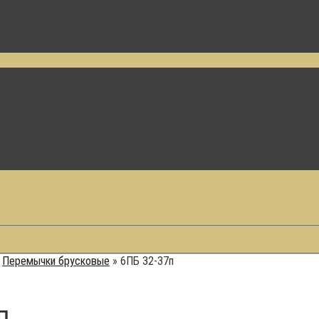
»
Перемычки брусковые
»
6ПБ 32-37п
П