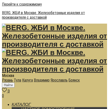
Перейти к содержимому
BERG. ЖБИ в Москве. Железобетонные изделия от
производителя с доставкой
Москва
Рязань
Тула
Калуга
Владимир
Ярославль
Брянск
Найти
0
0
КАТАЛОГ