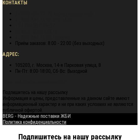
КОНТАКТЫ
8 (800) 600-97-78
звонок бесплатный
8 (900) 964 72 05
WhatsApp
+7 (495) 940-79-37
director@berg62.ru
8 (900) 964 72 05
Telegram
Приём заказов: 8.00 - 22.00 (без выходных)
АДРЕС:
105203, г. Москва, 14-я Парковая улица, 8
Пн-Пт: 8:00-18:00, Сб-Вс: Выходной
Политика конфиденциальности
Подпишитесь на нашу рассылку
Информация и цены, представленные на данном сайте имеют
информационный характер и ни при каких условиях не являются
публичной офертой.
BERG - Надежные поставки ЖБИ
Политика конфиденциальности
Подпишитесь на нашу рассылку