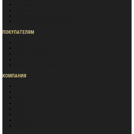
Инженерное строительство
Дорожное строительство
Промышленное строительство
Энергетическое строительство
ПОКУПАТЕЛЯМ
Акции
Оплата и доставка
Обмен и возврат
Частые вопросы
Гарантия лучшей цены
КОМПАНИЯ
О нас
Вакансии
Сотрудничество
Блог
Наша экспертиза
Наши преимущества
Контакты
Карта сайта