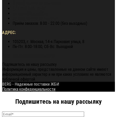
8 (900) 964 72 05
WhatsApp
+7 (495) 940-79-37
director@berg62.ru
8 (900) 964 72 05
Telegram
Приём заказов: 8.00 - 22.00 (без выходных)
АДРЕС:
105203, г. Москва, 14-я Парковая улица, 8
Пн-Пт: 8:00-18:00, Сб-Вс: Выходной
Политика конфиденциальности
Подпишитесь на нашу рассылку
Информация и цены, представленные на данном сайте имеют
информационный характер и ни при каких условиях не являются
публичной офертой.
BERG - Надежные поставки ЖБИ
Политика конфиденциальности
Подпишитесь на нашу рассылку