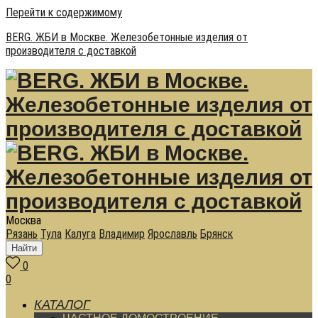
Перейти к содержимому
BERG. ЖБИ в Москве. Железобетонные изделия от
производителя с доставкой
Москва
Рязань
Тула
Калуга
Владимир
Ярославль
Брянск
Найти
0
0
КАТАЛОГ