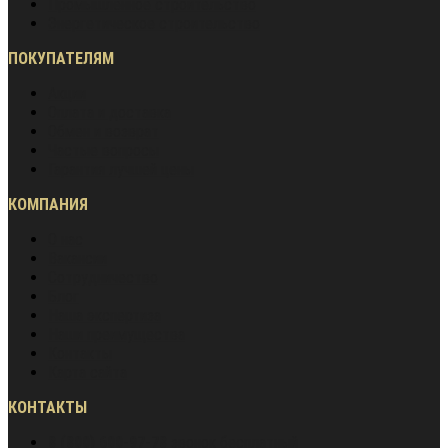
Промышленное строительство
Энергетическое строительство
ПОКУПАТЕЛЯМ
Акции
Оплата и доставка
Обмен и возврат
Частые вопросы
Гарантия лучшей цены
КОМПАНИЯ
О нас
Вакансии
Сотрудничество
Блог
Наша экспертиза
Наши преимущества
Контакты
Карта сайта
КОНТАКТЫ
8 (800) 600-97-78
звонок бесплатный