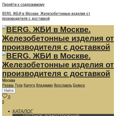
Перейти к содержимому
BERG. ЖБИ в Москве. Железобетонные изделия от
производителя с доставкой
Москва
Рязань
Тула
Калуга
Владимир
Ярославль
Брянск
Найти
0
0
КАТАЛОГ