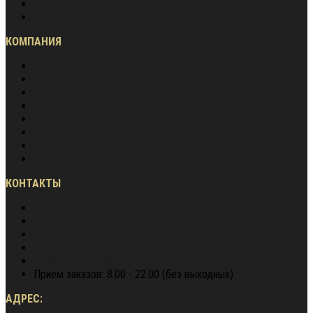
Частые вопросы
Гарантия лучшей цены
КОМПАНИЯ
О нас
Вакансии
Сотрудничество
Блог
Наша экспертиза
Наши преимущества
Контакты
Карта сайта
КОНТАКТЫ
8 (800) 600-97-78
звонок бесплатный
8 (900) 964 72 05
WhatsApp
+7 (495) 940-79-37
director@berg62.ru
8 (900) 964 72 05
Telegram
Приём заказов: 8.00 - 22.00 (без выходных)
АДРЕС: