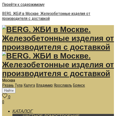
Перейти к содержимому
BERG. ЖБИ в Москве. Железобетонные изделия от
производителя с доставкой
Москва
Рязань
Тула
Калуга
Владимир
Ярославль
Брянск
Найти
0
0
КАТАЛОГ