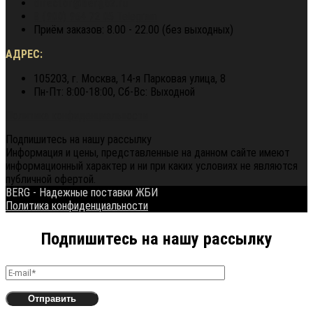
director@berg62.ru
8 (900) 964 72 05
Telegram
Приём заказов: 8.00 - 22.00 (без выходных)
АДРЕС:
105203, г. Москва, 14-я Парковая улица, 8
Пн-Пт: 8:00-18:00, Сб-Вс: Выходной
Политика конфиденциальности
Подпишитесь на нашу рассылку
Информация и цены, представленные на данном сайте имеют
информационный характер и ни при каких условиях не являются
публичной офертой.
BERG - Надежные поставки ЖБИ
Политика конфиденциальности
Подпишитесь на нашу рассылку