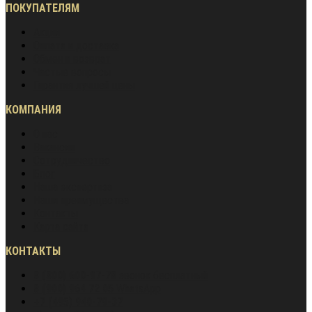
ПОКУПАТЕЛЯМ
Акции
Оплата и доставка
Обмен и возврат
Частые вопросы
Гарантия лучшей цены
КОМПАНИЯ
О нас
Вакансии
Сотрудничество
Блог
Наша экспертиза
Наши преимущества
Контакты
Карта сайта
КОНТАКТЫ
8 (800) 600-97-78
звонок бесплатный
8 (900) 964 72 05
WhatsApp
+7 (495) 940-79-37