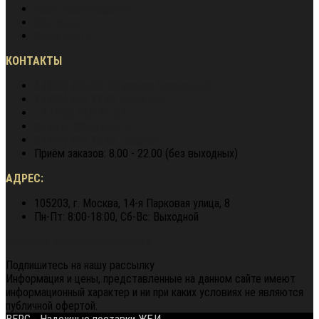
Наши преимущества
Контакты
Карта сайта
КОНТАКТЫ
8 (800) 600-97-78
звонок бесплатный
8 (900) 964 72 05
WhatsApp
+7 (495) 940-79-37
director@berg62.ru
8 (900) 964 72 05
Telegram
Приём заказов: 8.00 - 22.00 (без выходных)
АДРЕС:
105203, г. Москва, 14-я Парковая улица, 8
Пн-Пт: 8:00-18:00, Сб-Вс: Выходной
Политика конфиденциальности
Подпишитесь на нашу рассылку
Информация и цены, представленные на данном сайте имеют
информационный характер и ни при каких условиях не являются
публичной офертой.