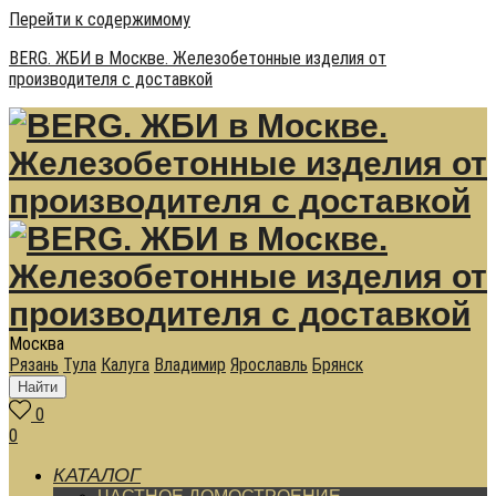
Перейти к содержимому
BERG. ЖБИ в Москве. Железобетонные изделия от
производителя с доставкой
Москва
Рязань
Тула
Калуга
Владимир
Ярославль
Брянск
Найти
0
0
КАТАЛОГ