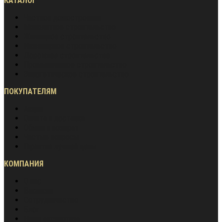
КАТАЛОГ
Частное домостроение
Монолитное строительство
Жилищное строительство
Инженерное строительство
Дорожное строительство
Промышленное строительство
Энергетическое строительство
ПОКУПАТЕЛЯМ
Акции
Оплата и доставка
Обмен и возврат
Частые вопросы
Гарантия лучшей цены
КОМПАНИЯ
О нас
Вакансии
Сотрудничество
Блог
Наша экспертиза