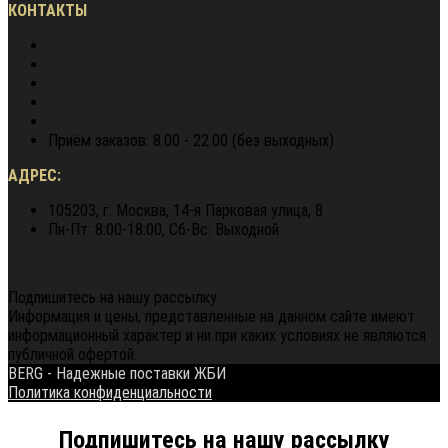
КОНТАКТЫ
8 (800) 600-97-78
звонок бесплатный
8 (900) 964 72 05
WhatsApp
+7 (495) 940-79-37
director@berg62.ru
8 (900) 964 72 05
Telegram
Приём заказов: 8.00 - 22.00 (без выходных)
АДРЕС:
105203, г. Москва, 14-я Парковая улица, 8
Пн-Пт: 8:00-18:00, Сб-Вс: Выходной
Политика конфиденциальности
Подпишитесь на нашу рассылку
Информация и цены, представленные на данном сайте имеют
информационный характер и ни при каких условиях не являются
публичной офертой.
BERG - Надежные поставки ЖБИ
Политика конфиденциальности
Подпишитесь на нашу рассылку