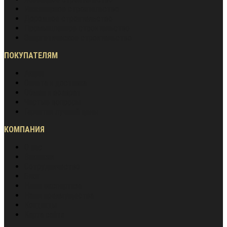
Инженерное строительство
Дорожное строительство
Промышленное строительство
Энергетическое строительство
ПОКУПАТЕЛЯМ
Акции
Оплата и доставка
Обмен и возврат
Частые вопросы
Гарантия лучшей цены
КОМПАНИЯ
О нас
Вакансии
Сотрудничество
Блог
Наша экспертиза
Наши преимущества
Контакты
Карта сайта