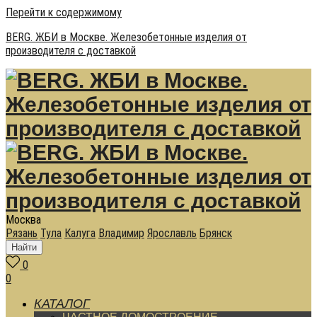
Перейти к содержимому
BERG. ЖБИ в Москве. Железобетонные изделия от
производителя с доставкой
Москва
Рязань
Тула
Калуга
Владимир
Ярославль
Брянск
Найти
0
0
КАТАЛОГ