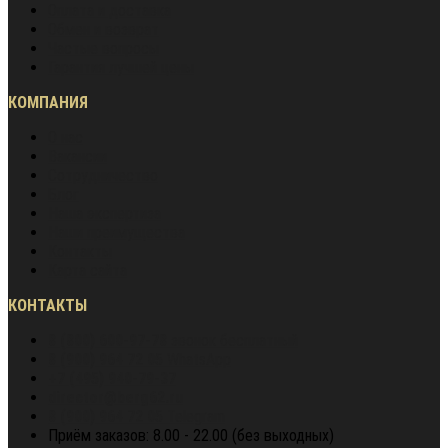
Оплата и доставка
Обмен и возврат
Частые вопросы
Гарантия лучшей цены
КОМПАНИЯ
О нас
Вакансии
Сотрудничество
Блог
Наша экспертиза
Наши преимущества
Контакты
Карта сайта
КОНТАКТЫ
8 (800) 600-97-78
звонок бесплатный
8 (900) 964 72 05
WhatsApp
+7 (495) 940-79-37
director@berg62.ru
8 (900) 964 72 05
Telegram
Приём заказов: 8.00 - 22.00 (без выходных)