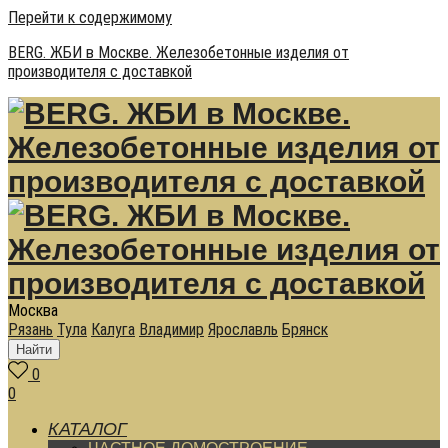
Перейти к содержимому
BERG. ЖБИ в Москве. Железобетонные изделия от
производителя с доставкой
Москва
Рязань
Тула
Калуга
Владимир
Ярославль
Брянск
Найти
0
0
КАТАЛОГ