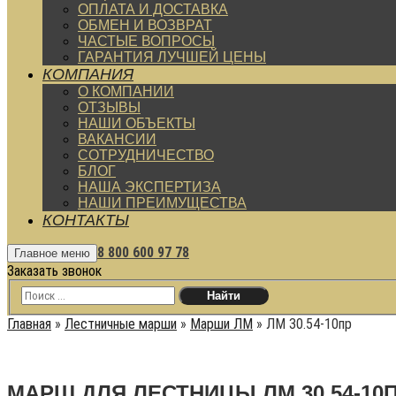
ОПЛАТА И ДОСТАВКА
ОБМЕН И ВОЗВРАТ
ЧАСТЫЕ ВОПРОСЫ
ГАРАНТИЯ ЛУЧШЕЙ ЦЕНЫ
КОМПАНИЯ
О КОМПАНИИ
ОТЗЫВЫ
НАШИ ОБЪЕКТЫ
ВАКАНСИИ
СОТРУДНИЧЕСТВО
БЛОГ
НАША ЭКСПЕРТИЗА
НАШИ ПРЕИМУЩЕСТВА
КОНТАКТЫ
8 800 600 97 78
Главное меню
Заказать звонок
Главная
»
Лестничные марши
»
Марши ЛМ
»
ЛМ 30.54-10пр
МАРШ ДЛЯ ЛЕСТНИЦЫ ЛМ 30.54-10