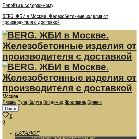
Перейти к содержимому
BERG. ЖБИ в Москве. Железобетонные изделия от
производителя с доставкой
Москва
Рязань
Тула
Калуга
Владимир
Ярославль
Брянск
Найти
0
0
КАТАЛОГ