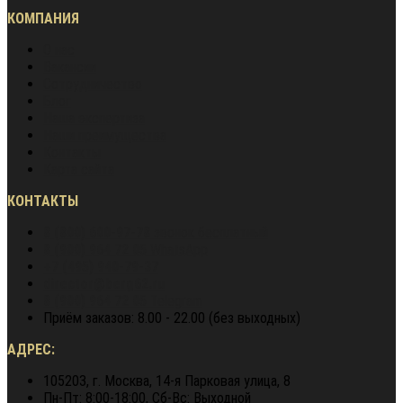
КОМПАНИЯ
О нас
Вакансии
Сотрудничество
Блог
Наша экспертиза
Наши преимущества
Контакты
Карта сайта
КОНТАКТЫ
8 (800) 600-97-78
звонок бесплатный
8 (900) 964 72 05
WhatsApp
+7 (495) 940-79-37
director@berg62.ru
8 (900) 964 72 05
Telegram
Приём заказов: 8.00 - 22.00 (без выходных)
АДРЕС:
105203, г. Москва, 14-я Парковая улица, 8
Пн-Пт: 8:00-18:00, Сб-Вс: Выходной