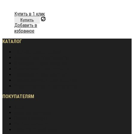
Купить в 1 клик
Купить
Добавить в
избранное
КАТАЛОГ
Частное домостроение
Монолитное строительство
Жилищное строительство
Инженерное строительство
Дорожное строительство
Промышленное строительство
Энергетическое строительство
ПОКУПАТЕЛЯМ
Акции
Оплата и доставка
Обмен и возврат
Частые вопросы
Гарантия лучшей цены