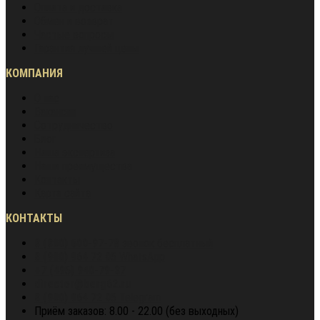
Оплата и доставка
Обмен и возврат
Частые вопросы
Гарантия лучшей цены
КОМПАНИЯ
О нас
Вакансии
Сотрудничество
Блог
Наша экспертиза
Наши преимущества
Контакты
Карта сайта
КОНТАКТЫ
8 (800) 600-97-78
звонок бесплатный
8 (900) 964 72 05
WhatsApp
+7 (495) 940-79-37
director@berg62.ru
8 (900) 964 72 05
Telegram
Приём заказов: 8.00 - 22.00 (без выходных)