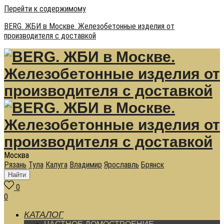
Перейти к содержимому
BERG. ЖБИ в Москве. Железобетонные изделия от
производителя с доставкой
Москва
Рязань
Тула
Калуга
Владимир
Ярославль
Брянск
Найти
0
0
КАТАЛОГ