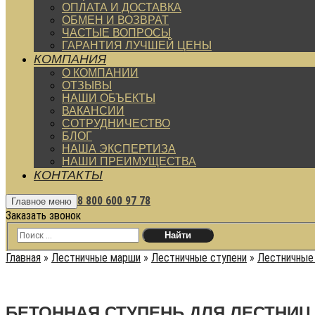
ОПЛАТА И ДОСТАВКА
ОБМЕН И ВОЗВРАТ
ЧАСТЫЕ ВОПРОСЫ
ГАРАНТИЯ ЛУЧШЕЙ ЦЕНЫ
КОМПАНИЯ
О КОМПАНИИ
ОТЗЫВЫ
НАШИ ОБЪЕКТЫ
ВАКАНСИИ
СОТРУДНИЧЕСТВО
БЛОГ
НАША ЭКСПЕРТИЗА
НАШИ ПРЕИМУЩЕСТВА
КОНТАКТЫ
8 800 600 97 78
Главное меню
Заказать звонок
Главная
»
Лестничные марши
»
Лестничные ступени
»
Лестничные
БЕТОННАЯ СТУПЕНЬ ДЛЯ ЛЕСТНИЦ 