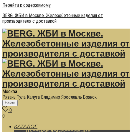
Перейти к содержимому
BERG. ЖБИ в Москве. Железобетонные изделия от
производителя с доставкой
Москва
Рязань
Тула
Калуга
Владимир
Ярославль
Брянск
Найти
0
0
КАТАЛОГ