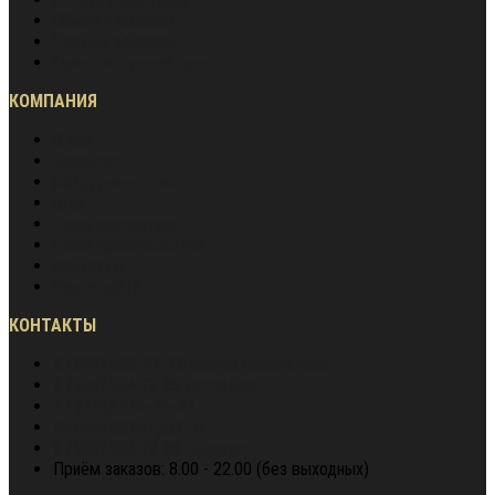
Обмен и возврат
Частые вопросы
Гарантия лучшей цены
КОМПАНИЯ
О нас
Вакансии
Сотрудничество
Блог
Наша экспертиза
Наши преимущества
Контакты
Карта сайта
КОНТАКТЫ
8 (800) 600-97-78
звонок бесплатный
8 (900) 964 72 05
WhatsApp
+7 (495) 940-79-37
director@berg62.ru
8 (900) 964 72 05
Telegram
Приём заказов: 8.00 - 22.00 (без выходных)