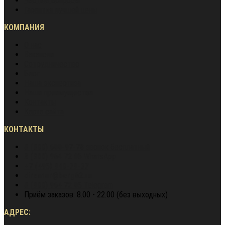
Частые вопросы
Гарантия лучшей цены
КОМПАНИЯ
О нас
Вакансии
Сотрудничество
Блог
Наша экспертиза
Наши преимущества
Контакты
Карта сайта
КОНТАКТЫ
8 (800) 600-97-78
звонок бесплатный
8 (900) 964 72 05
WhatsApp
+7 (495) 940-79-37
director@berg62.ru
8 (900) 964 72 05
Telegram
Приём заказов: 8.00 - 22.00 (без выходных)
АДРЕС: