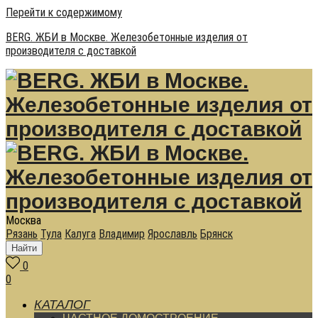
Перейти к содержимому
BERG. ЖБИ в Москве. Железобетонные изделия от
производителя с доставкой
Москва
Рязань
Тула
Калуга
Владимир
Ярославль
Брянск
Найти
0
0
КАТАЛОГ