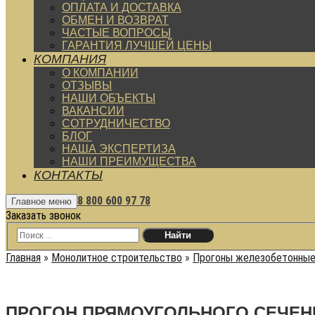
ОПЛАТА И ДОСТАВКА
ОБМЕН И ВОЗВРАТ
ЧАСТЫЕ ВОПРОСЫ
ГАРАНТИЯ ЛУЧШЕЙ ЦЕНЫ
КОМПАНИЯ
О КОМПАНИИ
ОТЗЫВЫ
НАШИ ОБЪЕКТЫ
ВАКАНСИИ
СОТРУДНИЧЕСТВО
БЛОГ
НАША ЭКСПЕРТИЗА
НАШИ ПРЕИМУЩЕСТВА
КОНТАКТЫ
8 800 600 97 78
Главное меню
Заказать звонок
Главная
»
Монолитное строительство
»
Прогоны железобетонны
ПРОГОН ПРЯМОУГОЛЬНОГО СЕЧЕНИЯ