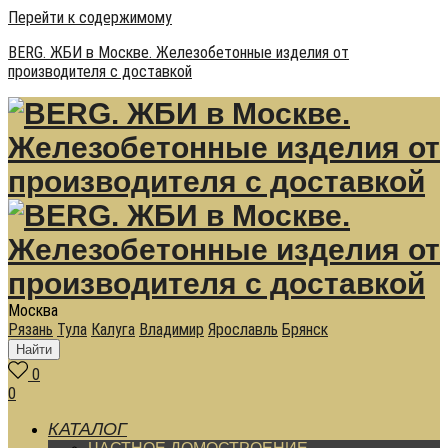
Перейти к содержимому
BERG. ЖБИ в Москве. Железобетонные изделия от
производителя с доставкой
Москва
Рязань
Тула
Калуга
Владимир
Ярославль
Брянск
Найти
0
0
КАТАЛОГ