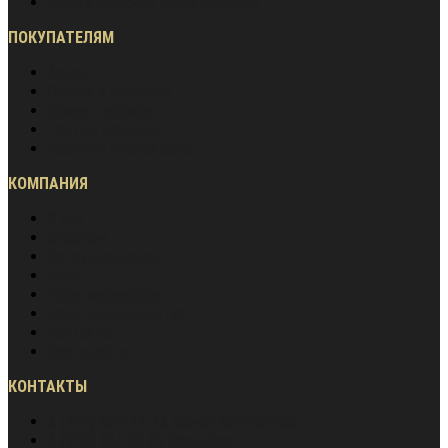
Энергетическое строительство
ПОКУПАТЕЛЯМ
Акции
Оплата и доставка
Обмен и возврат
Частые вопросы
Гарантия лучшей цены
КОМПАНИЯ
О нас
Вакансии
Сотрудничество
Блог
Наша экспертиза
Наши преимущества
Контакты
Карта сайта
КОНТАКТЫ
8 (800) 600-97-78
звонок бесплатный
8 (900) 964 72 05
WhatsApp