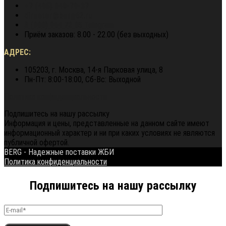
+7 (495) 940-79-37
director@berg62.ru
8 (900) 964 72 05
Telegram
Приём заказов: 8.00 - 22.00 (без выходных)
АДРЕС:
105203, г. Москва, 14-я Парковая улица, 8
Пн-Пт: 8:00-18:00, Сб-Вс: Выходной
Политика конфиденциальности
Подпишитесь на нашу рассылку
Информация и цены, представленные на данном сайте имеют
информационный характер и ни при каких условиях не являются
публичной офертой.
BERG - Надежные поставки ЖБИ
Политика конфиденциальности
Подпишитесь на нашу рассылку