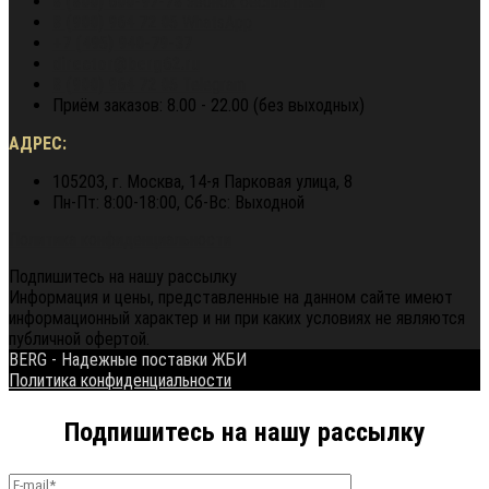
8 (800) 600-97-78
звонок бесплатный
8 (900) 964 72 05
WhatsApp
+7 (495) 940-79-37
director@berg62.ru
8 (900) 964 72 05
Telegram
Приём заказов: 8.00 - 22.00 (без выходных)
АДРЕС:
105203, г. Москва, 14-я Парковая улица, 8
Пн-Пт: 8:00-18:00, Сб-Вс: Выходной
Политика конфиденциальности
Подпишитесь на нашу рассылку
Информация и цены, представленные на данном сайте имеют
информационный характер и ни при каких условиях не являются
публичной офертой.
BERG - Надежные поставки ЖБИ
Политика конфиденциальности
Подпишитесь на нашу рассылку