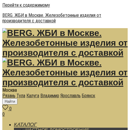
Перейти к содержимому
BERG. ЖБИ в Москве. Железобетонные изделия от
производителя с доставкой
Москва
Рязань
Тула
Калуга
Владимир
Ярославль
Брянск
Найти
0
0
КАТАЛОГ