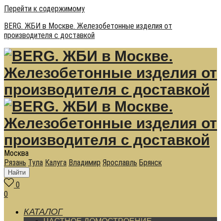
Перейти к содержимому
BERG. ЖБИ в Москве. Железобетонные изделия от
производителя с доставкой
Москва
Рязань
Тула
Калуга
Владимир
Ярославль
Брянск
Найти
0
0
КАТАЛОГ