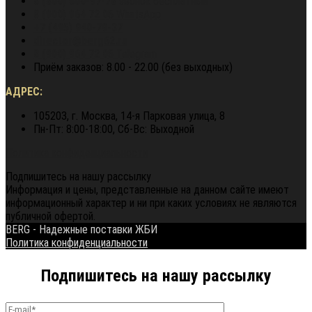
8 (800) 600-97-78
звонок бесплатный
8 (900) 964 72 05
WhatsApp
+7 (495) 940-79-37
director@berg62.ru
8 (900) 964 72 05
Telegram
Приём заказов: 8.00 - 22.00 (без выходных)
АДРЕС:
105203, г. Москва, 14-я Парковая улица, 8
Пн-Пт: 8:00-18:00, Сб-Вс: Выходной
Политика конфиденциальности
Подпишитесь на нашу рассылку
Информация и цены, представленные на данном сайте имеют
информационный характер и ни при каких условиях не являются
публичной офертой.
BERG - Надежные поставки ЖБИ
Политика конфиденциальности
Подпишитесь на нашу рассылку