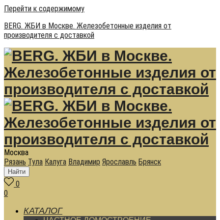
Перейти к содержимому
BERG. ЖБИ в Москве. Железобетонные изделия от
производителя с доставкой
Москва
Рязань
Тула
Калуга
Владимир
Ярославль
Брянск
Найти
0
0
КАТАЛОГ