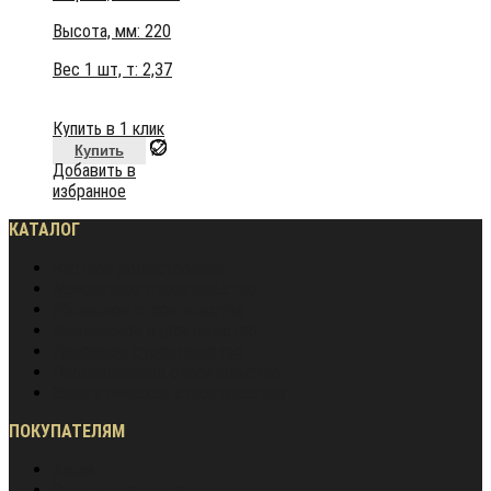
Высота, мм:
220
Вес 1 шт, т:
2,37
Купить в 1 клик
Купить
Добавить в
избранное
КАТАЛОГ
Частное домостроение
Монолитное строительство
Жилищное строительство
Инженерное строительство
Дорожное строительство
Промышленное строительство
Энергетическое строительство
ПОКУПАТЕЛЯМ
Акции
Оплата и доставка