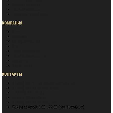
Обмен и возврат
Частые вопросы
Гарантия лучшей цены
КОМПАНИЯ
О нас
Вакансии
Сотрудничество
Блог
Наша экспертиза
Наши преимущества
Контакты
Карта сайта
КОНТАКТЫ
8 (800) 600-97-78
звонок бесплатный
8 (900) 964 72 05
WhatsApp
+7 (495) 940-79-37
director@berg62.ru
8 (900) 964 72 05
Telegram
Приём заказов: 8.00 - 22.00 (без выходных)