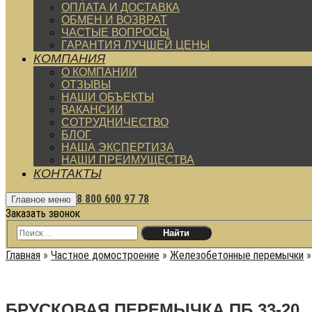
ОПЛАТА И ДОСТАВКА
ОБМЕН И ВОЗВРАТ
ЧАСТЫЕ ВОПРОСЫ
ГАРАНТИЯ ЛУЧШЕЙ ЦЕНЫ
КОМПАНИЯ
О КОМПАНИИ
ОТЗЫВЫ
НАШИ ОБЪЕКТЫ
ВАКАНСИИ
СОТРУДНИЧЕСТВО
БЛОГ
НАША ЭКСПЕРТИЗА
НАШИ ПРЕИМУЩЕСТВА
КОНТАКТЫ
8 800 600 97 78
Главное меню
Заказать звонок
Главная
»
Частное домостроение
»
Железобетонные перемычки
БРУСКОВАЯ ПЕРЕМЫЧКА ПБ 33-20