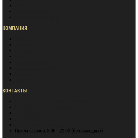
Обмен и возврат
Частые вопросы
Гарантия лучшей цены
КОМПАНИЯ
О нас
Вакансии
Сотрудничество
Блог
Наша экспертиза
Наши преимущества
Контакты
Карта сайта
КОНТАКТЫ
8 (800) 600-97-78
звонок бесплатный
8 (900) 964 72 05
WhatsApp
+7 (495) 940-79-37
director@berg62.ru
8 (900) 964 72 05
Telegram
Приём заказов: 8.00 - 22.00 (без выходных)