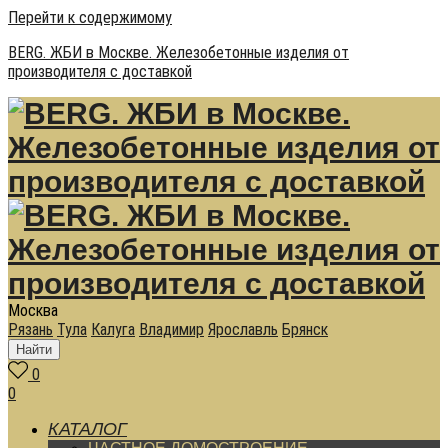
Перейти к содержимому
BERG. ЖБИ в Москве. Железобетонные изделия от
производителя с доставкой
Москва
Рязань
Тула
Калуга
Владимир
Ярославль
Брянск
Найти
0
0
КАТАЛОГ