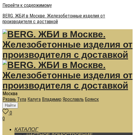
Перейти к содержимому
BERG. ЖБИ в Москве. Железобетонные изделия от
производителя с доставкой
Москва
Рязань
Тула
Калуга
Владимир
Ярославль
Брянск
Найти
0
0
КАТАЛОГ