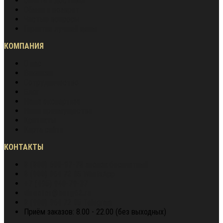
Оплата и доставка
Обмен и возврат
Частые вопросы
Гарантия лучшей цены
КОМПАНИЯ
О нас
Вакансии
Сотрудничество
Блог
Наша экспертиза
Наши преимущества
Контакты
Карта сайта
КОНТАКТЫ
8 (800) 600-97-78
звонок бесплатный
8 (900) 964 72 05
WhatsApp
+7 (495) 940-79-37
director@berg62.ru
8 (900) 964 72 05
Telegram
Приём заказов: 8.00 - 22.00 (без выходных)