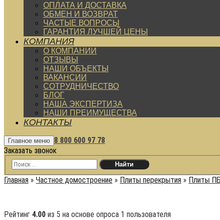
ОПЛАТА И ДОСТАВКА
ОБМЕН И ВОЗВРАТ
ЧАСТЫЕ ВОПРОСЫ
ГАРАНТИЯ ЛУЧШЕЙ ЦЕНЫ
КОМПАНИЯ
О КОМПАНИИ
ОТЗЫВЫ
НАШИ ОБЪЕКТЫ
ВАКАНСИИ
СОТРУДНИЧЕСТВО
БЛОГ
НАША ЭКСПЕРТИЗА
НАШИ ПРЕИМУЩЕСТВА
КОНТАКТЫ
8 800 600 97 78
Главное меню
Заказать звонок
Главная
»
Частное домостроение
»
Плиты перекрытия
»
Плиты П
Рейтинг
4.00
из 5 на основе опроса
1
пользователя