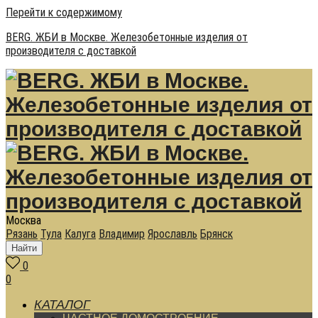
Перейти к содержимому
BERG. ЖБИ в Москве. Железобетонные изделия от
производителя с доставкой
Москва
Рязань
Тула
Калуга
Владимир
Ярославль
Брянск
Найти
0
0
КАТАЛОГ