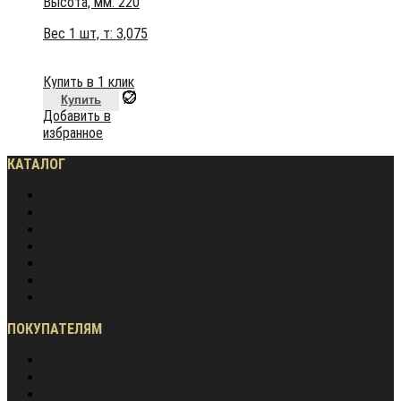
Высота, мм:
220
Вес 1 шт, т:
3,075
Купить в 1 клик
Купить
Добавить в
избранное
КАТАЛОГ
Частное домостроение
Монолитное строительство
Жилищное строительство
Инженерное строительство
Дорожное строительство
Промышленное строительство
Энергетическое строительство
ПОКУПАТЕЛЯМ
Акции
Оплата и доставка
Обмен и возврат