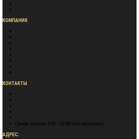
Частые вопросы
Гарантия лучшей цены
КОМПАНИЯ
О нас
Вакансии
Сотрудничество
Блог
Наша экспертиза
Наши преимущества
Контакты
Карта сайта
КОНТАКТЫ
8 (800) 600-97-78
звонок бесплатный
8 (900) 964 72 05
WhatsApp
+7 (495) 940-79-37
director@berg62.ru
8 (900) 964 72 05
Telegram
Приём заказов: 8.00 - 22.00 (без выходных)
АДРЕС: