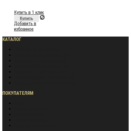
Купить в 1 клик
Купить
Добавить в
избранное
КАТАЛОГ
Частное домостроение
Монолитное строительство
Жилищное строительство
Инженерное строительство
Дорожное строительство
Промышленное строительство
Энергетическое строительство
ПОКУПАТЕЛЯМ
Акции
Оплата и доставка
Обмен и возврат
Частые вопросы
Гарантия лучшей цены