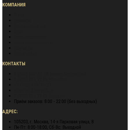
КОМПАНИЯ
О нас
Вакансии
Сотрудничество
Блог
Наша экспертиза
Наши преимущества
Контакты
Карта сайта
КОНТАКТЫ
8 (800) 600-97-78
звонок бесплатный
8 (900) 964 72 05
WhatsApp
+7 (495) 940-79-37
director@berg62.ru
8 (900) 964 72 05
Telegram
Приём заказов: 8.00 - 22.00 (без выходных)
АДРЕС:
105203, г. Москва, 14-я Парковая улица, 8
Пн-Пт: 8:00-18:00, Сб-Вс: Выходной