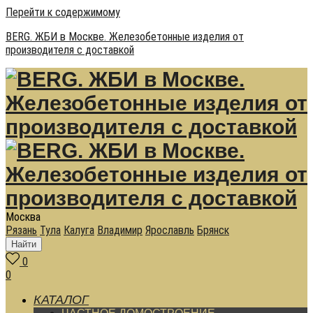
Перейти к содержимому
BERG. ЖБИ в Москве. Железобетонные изделия от
производителя с доставкой
Москва
Рязань
Тула
Калуга
Владимир
Ярославль
Брянск
Найти
0
0
КАТАЛОГ