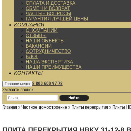
ОПЛАТА И ДОСТАВКА
ОБМЕН И ВОЗВРАТ
ЧАСТЫЕ ВОПРОСЫ
ГАРАНТИЯ ЛУЧШЕЙ ЦЕНЫ
КОМПАНИЯ
О КОМПАНИИ
ОТЗЫВЫ
НАШИ ОБЪЕКТЫ
ВАКАНСИИ
СОТРУДНИЧЕСТВО
БЛОГ
НАША ЭКСПЕРТИЗА
НАШИ ПРЕИМУЩЕСТВА
КОНТАКТЫ
8 800 600 97 78
Главное меню
Заказать звонок
Главная
»
Частное домостроение
»
Плиты перекрытия
»
Плиты Н
ПЛИТА ПЕРЕКРЫТИЯ НВКУ 31-12-8 