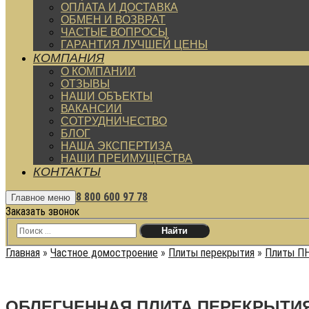
ОПЛАТА И ДОСТАВКА
ОБМЕН И ВОЗВРАТ
ЧАСТЫЕ ВОПРОСЫ
ГАРАНТИЯ ЛУЧШЕЙ ЦЕНЫ
КОМПАНИЯ
О КОМПАНИИ
ОТЗЫВЫ
НАШИ ОБЪЕКТЫ
ВАКАНСИИ
СОТРУДНИЧЕСТВО
БЛОГ
НАША ЭКСПЕРТИЗА
НАШИ ПРЕИМУЩЕСТВА
КОНТАКТЫ
8 800 600 97 78
Главное меню
Заказать звонок
Главная
»
Частное домостроение
»
Плиты перекрытия
»
Плиты П
ОБЛЕГЧЕННАЯ ПЛИТА ПЕРЕКРЫТИЯ 