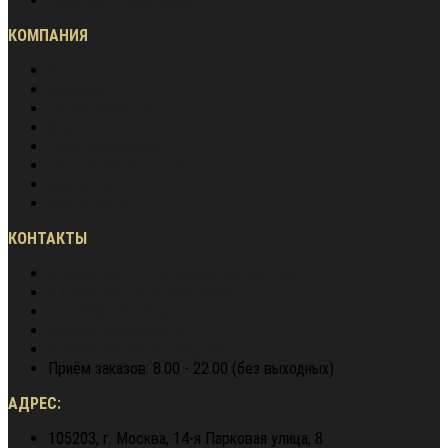
Гарантия лучшей цены
КОМПАНИЯ
О нас
Вакансии
Сотрудничество
Блог
Наша экспертиза
Наши преимущества
Контакты
Карта сайта
КОНТАКТЫ
8 (800) 600-97-78
звонок бесплатный
8 (900) 964 72 05
WhatsApp
+7 (495) 940-79-37
director@berg62.ru
8 (900) 964 72 05
Telegram
Приём заказов: 8.00 - 22.00 (без выходных)
АДРЕС:
105203, г. Москва, 14-я Парковая улица, 8