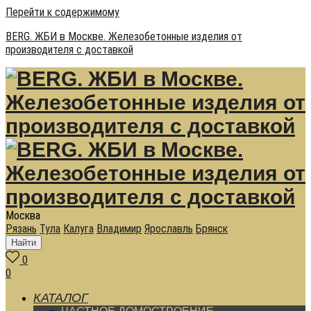
Перейти к содержимому
BERG. ЖБИ в Москве. Железобетонные изделия от
производителя с доставкой
Москва
Рязань
Тула
Калуга
Владимир
Ярославль
Брянск
Найти
0
0
КАТАЛОГ