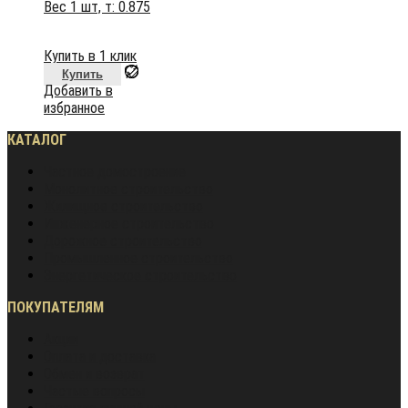
Вес 1 шт, т:
0.875
Купить в 1 клик
Купить
Добавить в
избранное
КАТАЛОГ
Частное домостроение
Монолитное строительство
Жилищное строительство
Инженерное строительство
Дорожное строительство
Промышленное строительство
Энергетическое строительство
ПОКУПАТЕЛЯМ
Акции
Оплата и доставка
Обмен и возврат
Частые вопросы