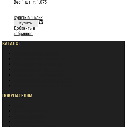
Вес 1 шт, т:
1.075
Купить в 1 клик
Купить
Добавить в
избранное
КАТАЛОГ
Частное домостроение
Монолитное строительство
Жилищное строительство
Инженерное строительство
Дорожное строительство
Промышленное строительство
Энергетическое строительство
ПОКУПАТЕЛЯМ
Акции
Оплата и доставка
Обмен и возврат
Частые вопросы