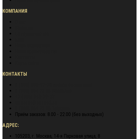
Гарантия лучшей цены
КОМПАНИЯ
О нас
Вакансии
Сотрудничество
Блог
Наша экспертиза
Наши преимущества
Контакты
Карта сайта
КОНТАКТЫ
8 (800) 600-97-78
звонок бесплатный
8 (900) 964 72 05
WhatsApp
+7 (495) 940-79-37
director@berg62.ru
8 (900) 964 72 05
Telegram
Приём заказов: 8.00 - 22.00 (без выходных)
АДРЕС:
105203, г. Москва, 14-я Парковая улица, 8