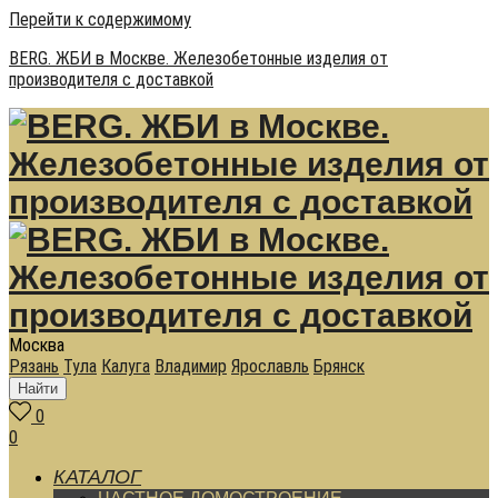
Перейти к содержимому
BERG. ЖБИ в Москве. Железобетонные изделия от
производителя с доставкой
Москва
Рязань
Тула
Калуга
Владимир
Ярославль
Брянск
Найти
0
0
КАТАЛОГ