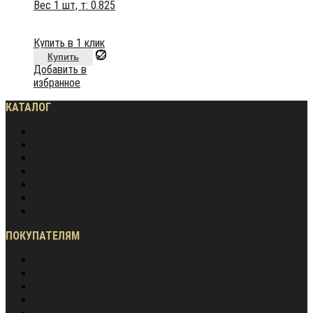
Вес 1 шт, т:
0.825
Купить в 1 клик
Купить
Добавить в
избранное
КАТАЛОГ
Частное домостроение
Монолитное строительство
Жилищное строительство
Инженерное строительство
Дорожное строительство
Промышленное строительство
Энергетическое строительство
ПОКУПАТЕЛЯМ
Акции
Оплата и доставка
Обмен и возврат
Частые вопросы