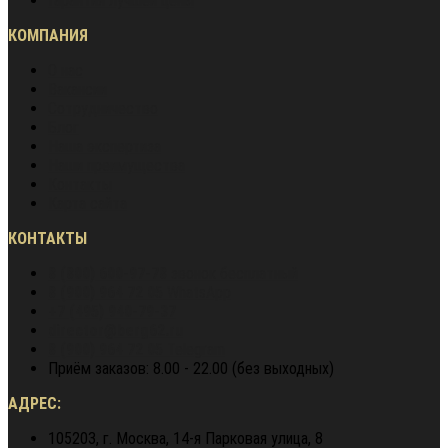
Гарантия лучшей цены
КОМПАНИЯ
О нас
Вакансии
Сотрудничество
Блог
Наша экспертиза
Наши преимущества
Контакты
Карта сайта
КОНТАКТЫ
8 (800) 600-97-78
звонок бесплатный
8 (900) 964 72 05
WhatsApp
+7 (495) 940-79-37
director@berg62.ru
8 (900) 964 72 05
Telegram
Приём заказов: 8.00 - 22.00 (без выходных)
АДРЕС:
105203, г. Москва, 14-я Парковая улица, 8