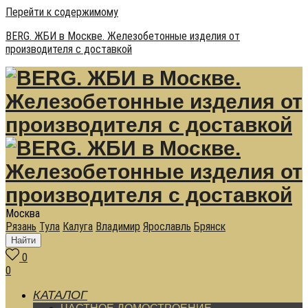
Перейти к содержимому
BERG. ЖБИ в Москве. Железобетонные изделия от
производителя с доставкой
Москва
Рязань
Тула
Калуга
Владимир
Ярославль
Брянск
Найти
0
0
КАТАЛОГ