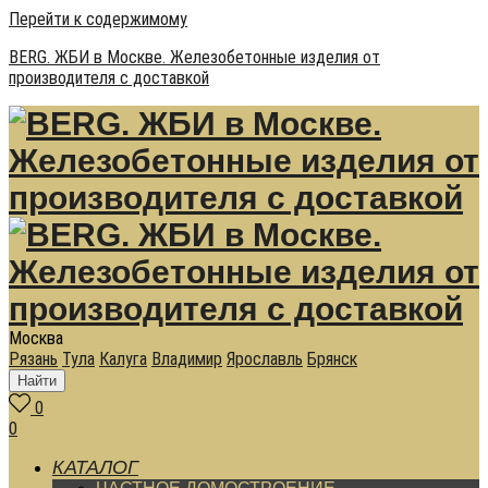
Перейти к содержимому
BERG. ЖБИ в Москве. Железобетонные изделия от
производителя с доставкой
Москва
Рязань
Тула
Калуга
Владимир
Ярославль
Брянск
Найти
0
0
КАТАЛОГ