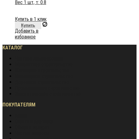
Вес 1 шт, т:
0.8
Купить в 1 клик
Купить
Добавить в
избранное
КАТАЛОГ
Частное домостроение
Монолитное строительство
Жилищное строительство
Инженерное строительство
Дорожное строительство
Промышленное строительство
Энергетическое строительство
ПОКУПАТЕЛЯМ
Акции
Оплата и доставка
Обмен и возврат
Частые вопросы