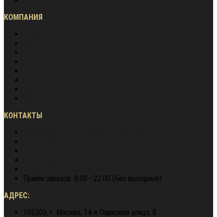
Гарантия лучшей цены
КОМПАНИЯ
О нас
Вакансии
Сотрудничество
Блог
Наша экспертиза
Наши преимущества
Контакты
Карта сайта
КОНТАКТЫ
8 (800) 600-97-78
звонок бесплатный
8 (900) 964 72 05
WhatsApp
+7 (495) 940-79-37
director@berg62.ru
8 (900) 964 72 05
Telegram
Приём заказов: 8.00 - 22.00 (без выходных)
АДРЕС:
105203, г. Москва, 14-я Парковая улица, 8