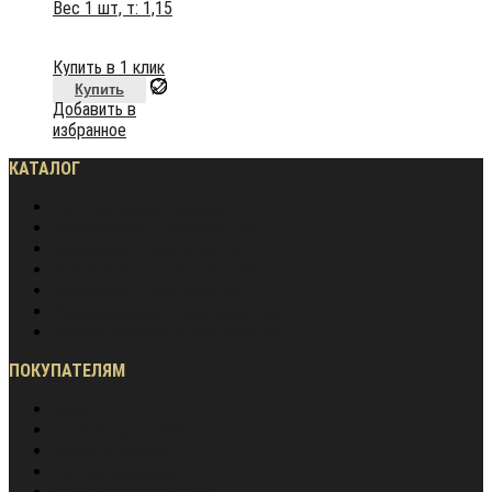
Вес 1 шт, т:
1,15
Купить в 1 клик
Купить
Добавить в
избранное
КАТАЛОГ
Частное домостроение
Монолитное строительство
Жилищное строительство
Инженерное строительство
Дорожное строительство
Промышленное строительство
Энергетическое строительство
ПОКУПАТЕЛЯМ
Акции
Оплата и доставка
Обмен и возврат
Частые вопросы