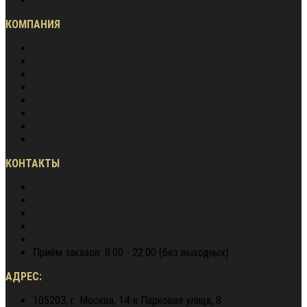
Гарантия лучшей цены
КОМПАНИЯ
О нас
Вакансии
Сотрудничество
Блог
Наша экспертиза
Наши преимущества
Контакты
Карта сайта
КОНТАКТЫ
8 (800) 600-97-78
звонок бесплатный
8 (900) 964 72 05
WhatsApp
+7 (495) 940-79-37
director@berg62.ru
8 (900) 964 72 05
Telegram
Приём заказов: 8.00 - 22.00 (без выходных)
АДРЕС:
105203, г. Москва, 14-я Парковая улица, 8