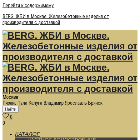
Перейти к содержимому
BERG. ЖБИ в Москве. Железобетонные изделия от
производителя с доставкой
Москва
Рязань
Тула
Калуга
Владимир
Ярославль
Брянск
Найти
0
0
КАТАЛОГ