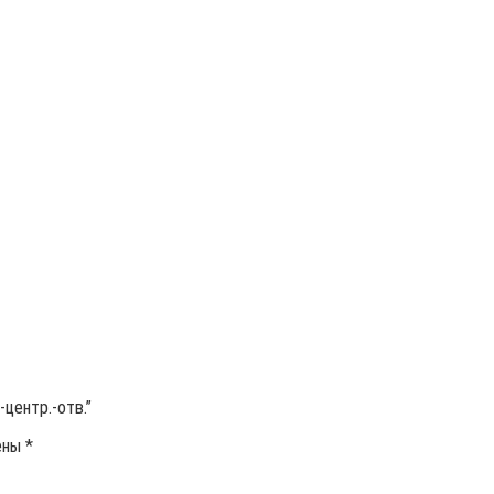
центр.-отв.”
ены
*