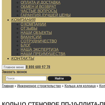
ОПЛАТА И ДОСТАВКА
ОБМЕН И ВОЗВРАТ
ЧАСТЫЕ ВОПРОСЫ
ГАРАНТИЯ ЛУЧШЕЙ ЦЕНЫ
КОМПАНИЯ
О КОМПАНИИ
ОТЗЫВЫ
НАШИ ОБЪЕКТЫ
ВАКАНСИИ
СОТРУДНИЧЕСТВО
БЛОГ
НАША ЭКСПЕРТИЗА
НАШИ ПРЕИМУЩЕСТВА
КОНТАКТЫ
8 800 600 97 78
Главное меню
Заказать звонок
Главная
»
Инженерное строительство
»
Кольца для колодца
»
Кол
КОЛЬЦО СТЕНОВОЕ ПП-10-ПЛИТА-П