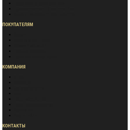
Дорожное строительство
Промышленное строительство
Энергетическое строительство
ПОКУПАТЕЛЯМ
Акции
Оплата и доставка
Обмен и возврат
Частые вопросы
Гарантия лучшей цены
КОМПАНИЯ
О нас
Вакансии
Сотрудничество
Блог
Наша экспертиза
Наши преимущества
Контакты
Карта сайта
КОНТАКТЫ