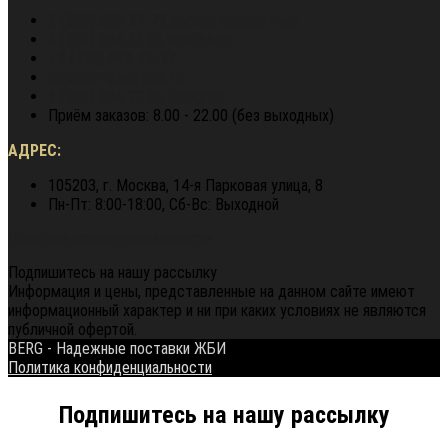
8 (800) 600-97-78
звонок бесплатный
8 (900) 964 72 05
WhatsApp
+7 (495) 940-79-37
director@berg62.ru
8 (900) 964 72 05
Telegram
Приём заказов: 8.00 - 22.00 (без выходных)
АДРЕС:
105203, г. Москва, 14-я Парковая улица, 8
Пн-Пт: 8:00-18:00, Сб-Вс: Выходной
Политика конфиденциальности
Подпишитесь на нашу рассылку
Информация и цены, представленные на данном сайте имеют
информационный характер и ни при каких условиях не являются
публичной офертой.
BERG - Надежные поставки ЖБИ
Политика конфиденциальности
Подпишитесь на нашу рассылку