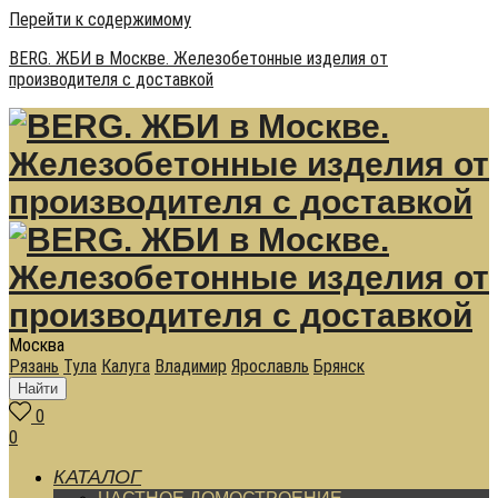
Перейти к содержимому
BERG. ЖБИ в Москве. Железобетонные изделия от
производителя с доставкой
Москва
Рязань
Тула
Калуга
Владимир
Ярославль
Брянск
Найти
0
0
КАТАЛОГ